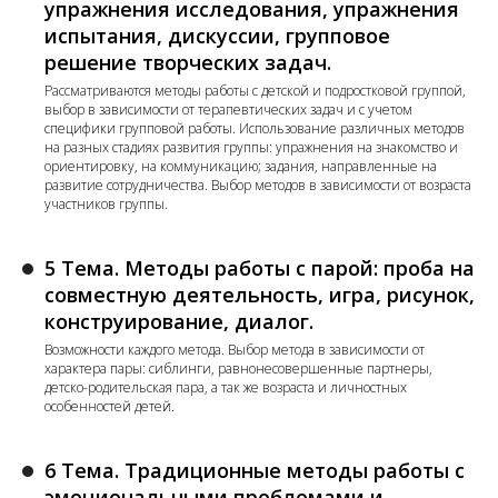
упражнения исследования, упражнения
испытания, дискуссии, групповое
решение творческих задач
.
Рассматриваются методы работы с детской и подростковой группой,
выбор в зависимости от терапевтических задач и с учетом
специфики групповой работы. Использование различных методов
на разных стадиях развития группы: упражнения на знакомство и
ориентировку, на коммуникацию; задания, направленные на
развитие сотрудничества. Выбор методов в зависимости от возраста
участников группы.
5 Тема. Методы работы с парой: проба на
совместную деятельность, игра, рисунок,
конструирование, диалог.
Возможности каждого метода. Выбор метода в зависимости от
характера пары: сиблинги, равнонесовершенные партнеры,
детско-родительская пара, а так же возраста и личностных
особенностей детей.
6 Тема. Традиционные методы работы с
эмоциональными проблемами и