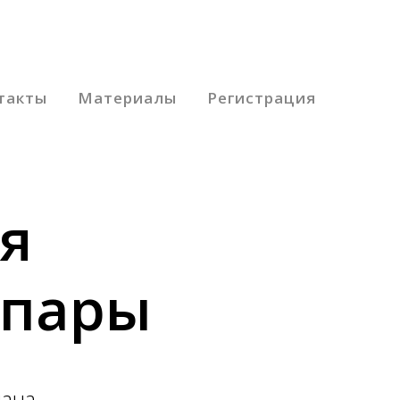
такты
Материалы
Регистрация
я
 пары
иана