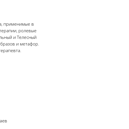
а, применимые в
ттерапии, ролевые
льный и Телесный
образов и метафор.
терапевта.
чаев