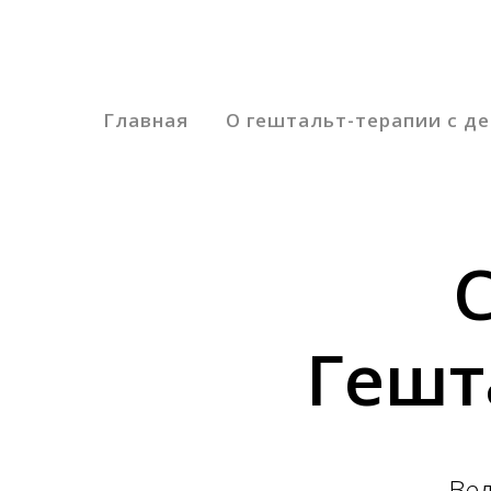
Главная
О гештальт-терапии с д
Гешт
Вед