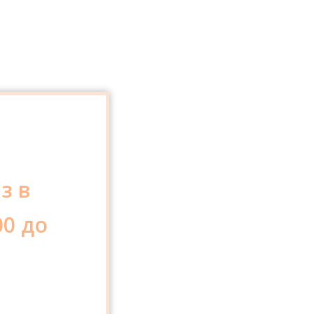
з в
00 до