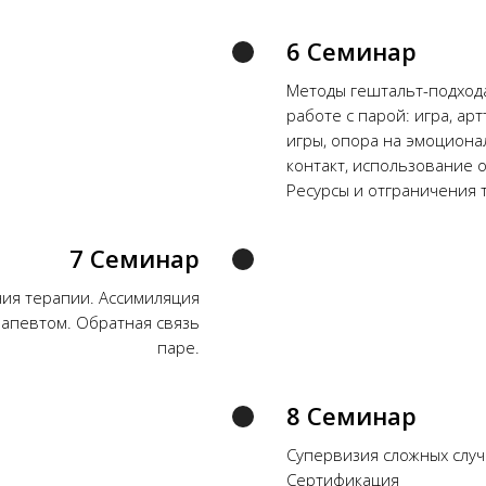
6 Семинар
Методы гештальт-подход
работе с парой: игра, ар
игры, опора на эмоциона
контакт, использование 
Ресурсы и отграничения 
7 Семинар
ия терапии. Ассимиляция
рапевтом. Обратная связь
паре.
8 Семинар
Супервизия сложных слу
Сертификация